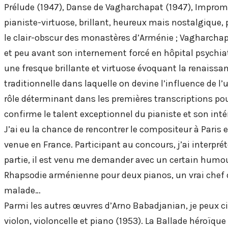
Prélude (1947), Danse de Vagharchapat (1947), Imprompt
pianiste-virtuose, brillant, heureux mais nostalgique, 
le clair-obscur des monastères d’Arménie ; Vagharchap
et peu avant son internement forcé en hôpital psychia
une fresque brillante et virtuose évoquant la renaissa
traditionnelle dans laquelle on devine l’influence de l
rôle déterminant dans les premières transcriptions pour
confirme le talent exceptionnel du pianiste et son int
J’ai eu la chance de rencontrer le compositeur à Paris 
venue en France. Participant au concours, j’ai interp
partie, il est venu me demander avec un certain humour «
Rhapsodie arménienne pour deux pianos, un vrai chef d’œu
malade…
Parmi les autres œuvres d’Arno Babadjanian, je peux cit
violon, violoncelle et piano (1953). La Ballade héroïque