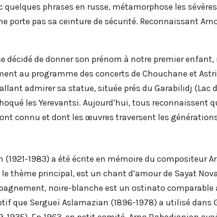
 avec quelques phrases en russe, métamorphose les sévèr
 ne porte pas sa ceinture de sécurité. Reconnaissant Arno
 décidé de donner son prénom à notre premier enfant, m
rement au programme des concerts de Chouchane et Astri
allant admirer sa statue, située prés du Garabilidj (Lac
hoqué les Yerevantsi. Aujourd’hui, tous reconnaissent qu
ont connu et dont les œuvres traversent les générations
n (1921-1983) a été écrite en mémoire du compositeur
 le thème principal, est un chant d’amour de Sayat Nova 
mpagnement, noire-blanche est un ostinato comparable à 
tif que Sergueï Aslamazian (1896-1978) a utilisé dans 
-1935). En 1963, en petit comité, Arno Babadjanian ava