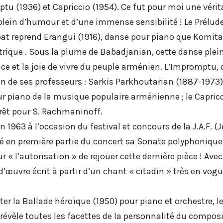
u (1936) et Capriccio (1954). Ce fut pour moi une vérit
plein d’humour et d’une immense sensibilité ! Le Prélude
at reprend Erangui (1916), danse pour piano que Komita
trique . Sous la plume de Babadjanian, cette danse ple
nce et la joie de vivre du peuple arménien. L’Impromptu,
’un de ses professeurs : Sarkis Parkhoutarian (1887-1973)
 piano de la musique populaire arménienne ; le Capriccio 
érêt pour S. Rachmaninoff.
en 1963 à l’occasion du festival et concours de la J.A.F.
rété en première partie du concert sa Sonate polyphoni
 l’autorisation » de rejouer cette dernière pièce ! Avec 
vre écrit à partir d’un chant « citadin » très en vogue. 
er la Ballade héroïque (1950) pour piano et orchestre, l
 révèle toutes les facettes de la personnalité du composi