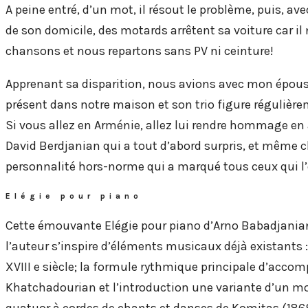
A peine entré, d’un mot, il résout le problème, puis,
de son domicile, des motards arrêtent sa voiture car il
chansons et nous repartons sans PV ni ceinture!
Apprenant sa disparition, nous avions avec mon épouse
présent dans notre maison et son trio figure réguliè
Si vous allez en Arménie, allez lui rendre hommage en 
David Berdjanian qui a tout d’abord surpris, et même c
personnalité hors-norme qui a marqué tous ceux qui l’
Elégie pour piano
Cette émouvante Elégie pour piano d’Arno Babadjania
l’auteur s’inspire d’éléments musicaux déjà existants :
XVIII e siècle; la formule rythmique principale d’acco
Khatchadourian et l’introduction une variante d’un mo
quatuor à cordes de chants et danses de Komitas (1869