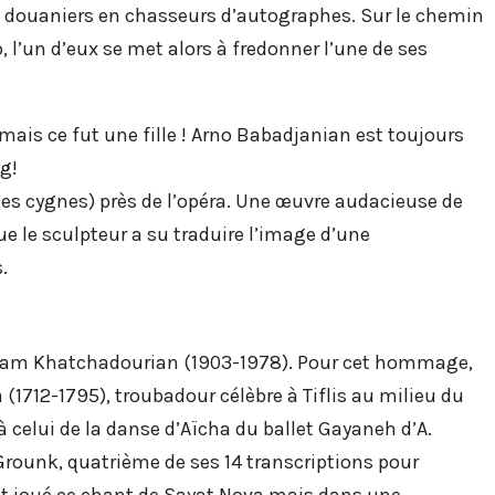
es douaniers en chasseurs d’autographes. Sur le chemin
, l’un d’eux se met alors à fredonner l’une de ses
ais ce fut une fille ! Arno Babadjanian est toujours
g!
 des cygnes) près de l’opéra. Une œuvre audacieuse de
e le sculpteur a su traduire l’image d’une
.
 Aram Khatchadourian (1903-1978). Pour cet hommage,
(1712-1795), troubadour célèbre à Tiflis au milieu du
celui de la danse d’Aïcha du ballet Gayaneh d’A.
Grounk, quatrième de ses 14 transcriptions pour
it joué ce chant de Sayat Nova mais dans une