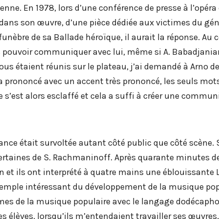
ne. En 1978, lors d’une conférence de presse à l’opéra 
 dans son œuvre, d’une pièce dédiée aux victimes du gé
èbre de sa Ballade héroïque, il aurait la réponse. Au cou
as pouvoir communiquer avec lui, même si A. Babadjania
ous étaient réunis sur le plateau, j’ai demandé à Arno d
a prononcé avec un accent très prononcé, les seuls mots q
 s’est alors esclaffé et cela a suffi à créer une commun
ance était survoltée autant côté public que côté scène. S
ertaines de S. Rachmaninoff. Après quarante minutes de 
n et ils ont interprété à quatre mains une éblouissante 
xemple intéressant du développement de la musique po
thmes de la musique populaire avec le langage dodécaph
élèves, lorsqu’ils m’entendaient travailler ses œuvres,