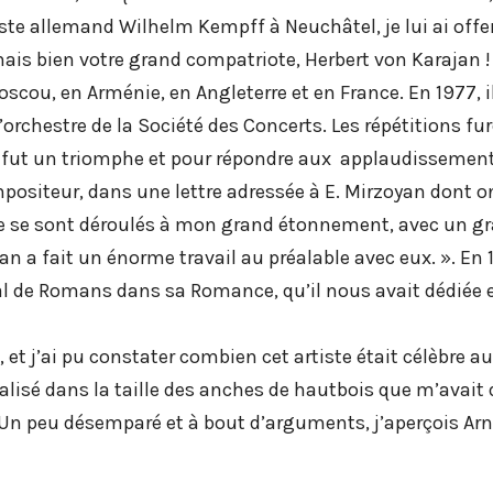
ste allemand Wilhelm Kempff à Neuchâtel, je lui ai offer
s bien votre grand compatriote, Herbert von Karajan ! J’
scou, en Arménie, en Angleterre et en France. En 1977, i
orchestre de la Société des Concerts. Les répétitions fu
Ce fut un triomphe et pour répondre aux applaudissements
mpositeur, dans une lettre adressée à E. Mirzoyan dont o
se sont déroulés à mon grand étonnement, avec un grand
ian a fait un énorme travail au préalable avec eux. ». E
tal de Romans dans sa Romance, qu’il nous avait dédiée
 et j’ai pu constater combien cet artiste était célèbre a
alisé dans la taille des anches de hautbois que m’avai
n peu désemparé et à bout d’arguments, j’aperçois Arno 