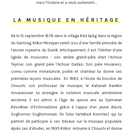
mais l’histoire en a voulu autrement
….
LA MUSIQUE EN HÉRITAGE
Né le 10 septembre 1876 dans le village Kéd Apèg dans la région
du Gantzag, Krikor Mirzayan serait issu d’une famille princière de
l’ancien royaume du Siunik. Artistiquement, il est l’héritier d’une
lignée de musiciens : son arrière grand-père était l’Achour
Teymur, son grand père l’Achour Dadasi. Son père Hovaness,
connu comme miniaturiste, poète et chanteur lui donne ses
premières leçons musicales. En 1883, à l’école du Diocèse de
Chouchi, son professeur de musique, le Kahanah Karékin
Hovanessian lui enseigne la notation musicale arménienne
ancienne. Il est admis à l’âge de quinze ans au Djemaran
Kévorkian d’Etchmiadzine grâce à l’appui d’un jeune diacre,
Soghomon Soghomonian, (le futur Vartabed Komitas) qui lui
permet de participer à ses travaux sur la musique populaire.
Après ses d’études, en 1895 Krikor retourne à Chouchi et donne