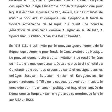
De retour à Tiflis, il se plonge dans la vie artistique, compose
des opérettes, dirige l’ensemble populaire symphonique pour
lequel il écrit
Les esquisses de Van, Arévelk
, sur des thèmes de
musique populaire et compose une symphonie. Il fonde la
Société Arménienne de Musique, qui réunit une nouvelle
génération de musiciens comme A. Tigranian, R. Mélikian, A.
Spendiarian, S. Parkhoutarian et A. Der Khévontian.
En 1918, K.Suni est invité par le nouveau gouvernement de la
République d’Arménie pour fonder le Conservatoire de Musique.
Ne pouvant donner suite à cette invitation, il se rend à Téhéran
où il étudie la musique persane. Deux ans plus tard, il s’installe à
Constantinople pour des raisons de santé et enseigne dans les
collèges Essayan, Berberian, Hintlian et Karagueuzian. Ne
pouvant retourner à Tiflis où le nouveau pouvoir communiste le
considère comme un ennemi politique et inquiet de l’arrivée du
Kémalisme en Turquie, K.Suni émigre avec sa nombreuse famille
aux USA en 1923.