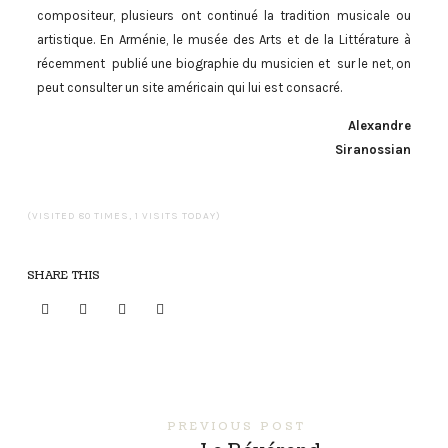
compositeur, plusieurs ont continué la tradition musicale ou
artistique. En Arménie, le musée des Arts et de la Littérature à
récemment publié une biographie du musicien et sur le net, on
peut consulter un site américain qui lui est consacré.
Alexandre
Siranossian
(VISITED 80 TIMES, 1 VISITS TODAY)
SHARE THIS
PREVIOUS POST