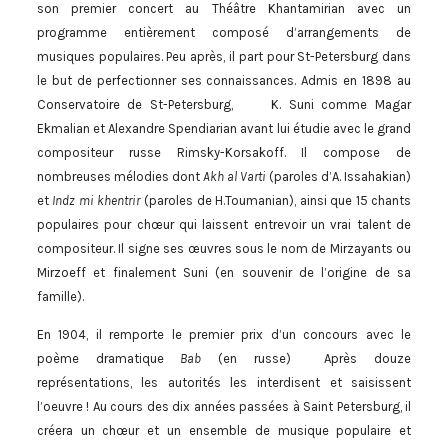
son premier concert au Théâtre Khantamirian avec un
programme entièrement composé d’arrangements de
musiques populaires. Peu après, il part pour St-Petersburg dans
le but de perfectionner ses connaissances. Admis en 1898 au
Conservatoire de St-Petersburg, K. Suni comme Magar
Ekmalian et Alexandre Spendiarian avant lui étudie avec le grand
compositeur russe Rimsky-Korsakoff. Il compose de
nombreuses mélodies dont
Akh al Varti
(paroles d’A. Issahakian)
et
Indz mi khentrir
(paroles de H.Toumanian), ainsi que 15 chants
populaires pour chœur qui laissent entrevoir un vrai talent de
compositeur. Il signe ses œuvres sous le nom de Mirzayants ou
Mirzoeff et finalement Suni (en souvenir de l’origine de sa
famille).
En 1904, il remporte le premier prix d’un concours avec le
poème dramatique
Bab
(en russe) Après douze
représentations, les autorités les interdisent et saisissent
l’oeuvre ! Au cours des dix années passées à Saint Petersburg, il
créera un chœur et un ensemble de musique populaire et