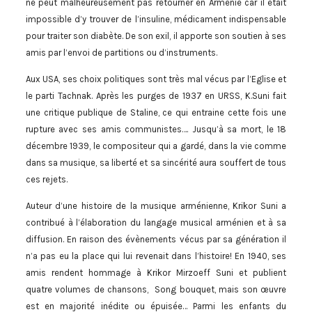
ne peut malheureusement pas retourner en Arménie car il était
impossible d’y trouver de l’insuline, médicament indispensable
pour traiter son diabète. De son exil, il apporte son soutien à ses
amis par l’envoi de partitions ou d’instruments.
Aux USA, ses choix politiques sont très mal vécus par l’Eglise et
le parti Tachnak. Après les purges de 1937 en URSS, K.Suni fait
une critique publique de Staline, ce qui entraine cette fois une
rupture avec ses amis communistes…. Jusqu’à sa mort, le 18
décembre 1939, le compositeur qui a gardé, dans la vie comme
dans sa musique, sa liberté et sa sincérité aura souffert de tous
ces rejets.
Auteur d’une histoire de la musique arménienne, Krikor Suni a
contribué à l’élaboration du langage musical arménien et à sa
diffusion. En raison des évènements vécus par sa génération il
n’a pas eu la place qui lui revenait dans l’histoire! En 1940, ses
amis rendent hommage à Krikor Mirzoeff Suni et publient
quatre volumes de chansons, Song bouquet, mais son œuvre
est en majorité inédite ou épuisée… Parmi les enfants du