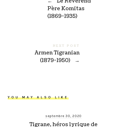
←
Le Révérend
Père Komitas
(1869-1935)
NEXT POST
Armen Tigranian
(1879-1950)
→
YOU MAY ALSO LIKE
septembre 30, 2020
Tigrane, héros lyrique de