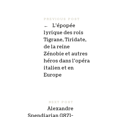
PREVIOUS POST
←
L’épopée
lyrique des rois
Tigrane, Tiridate,
de la reine
Zénobie et autres
héros dans l’opéra
italien et en
Europe
NEXT POST
Alexandre
Spendiarian (1871-